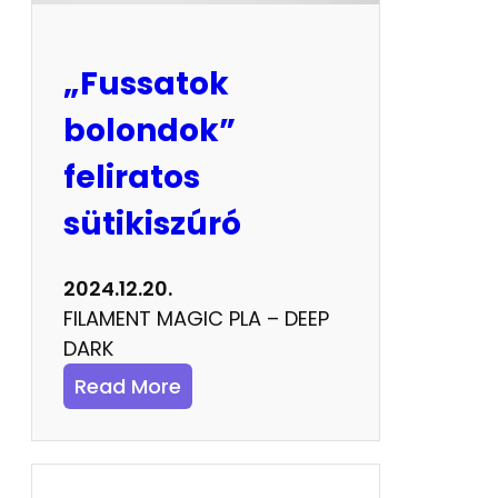
g
ő
d
„Fussatok
í
bolondok”
s
z
feliratos
sütikiszúró
2024.12.20.
FILAMENT MAGIC PLA – DEEP
DARK
:
Read More
„
F
u