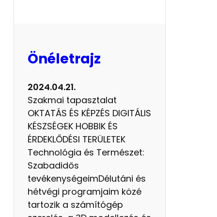
e
k
Önéletrajz
2024.04.21.
Szakmai tapasztalat
OKTATÁS ÉS KÉPZÉS DIGITÁLIS
KÉSZSÉGEK HOBBIK ÉS
ÉRDEKLŐDÉSI TERÜLETEK
Technológia és Természet:
Szabadidős
tevékenységeimDélutáni és
hétvégi programjaim közé
tartozik a számítógép