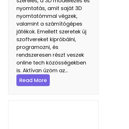
szerelés, a 3D modellezés és
nyomtatás, amit saját 3D
nyomtatómmal végzek,
valamint a számítógépes
játékok. Emellett szeretek új
szoftvereket kipróbálni,
programozni, és
rendszeresen részt veszek
online tech közösségekben
is. Aktívan űzöm az…
:
Read More
Ö
n
é
l
e
t