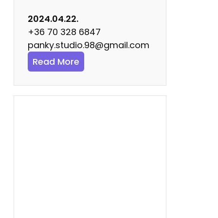
r
ó
2024.04.22.
+36 70 328 6847
panky.studio.98@gmail.com
:
Read More
E
l
é
r
h
e
t
ő
s
é
g