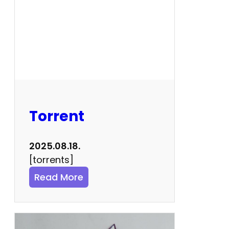
Torrent
2025.08.18.
[torrents]
:
Read More
T
o
r