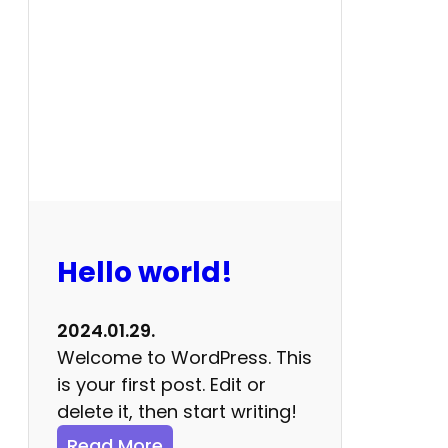
r
a
j
z
Hello world!
2024.01.29.
Welcome to WordPress. This
is your first post. Edit or
delete it, then start writing!
:
Read More