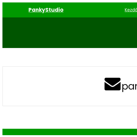
PankyStudio
Kezdő
pa