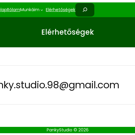
K
lap
Rólam
Munkáim
Elérhetőségek
e
r
e
Elérhetőségek
s
é
s
nky.studio.98@gmail.com
PankyStudio © 2026